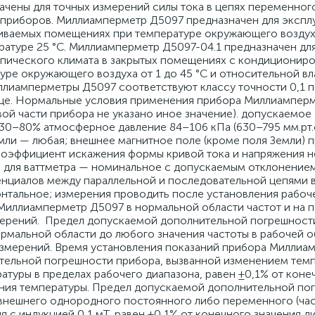
чены для точных измерений силы тока в цепях переменног
х приборов. Миллиамперметр Д5097 предназначен для экспл
пливаемых помещениях при температуре окружающего воздух
ратуре 25 °С. Миллиамперметр Д5097-04.1 предназначен дл
тропического климата в закрытых помещениях с кондиционир
ре окружающего воздуха от 1 до 45 °С и относительной в
иллиамперметры Д5097 соответствуют классу точности 0,1 
ице. Нормальные условия применения прибора Миллиамперм
вой части прибора не указано иное значение). допускаемое
30–80% атмосферное давление 84–106 кПа (630–795 мм.рт.с
мли — любая; внешнее магнитное поле (кроме поля Земли) 
 коэффициент искажения формы кривой тока и напряжения н
е для ваттметра — номинальное с допускаемым отклонение
нциалов между параллельной и последовательной цепями 
онтальное; измерения проводить после установления рабоч
иллиамперметр Д5097 в нормальной области частот и на 
змерений. Предел допускаемой дополнительной погрешност
рмальной области до любого значения частоты в рабочей о
 измерений. Время установления показаний прибора Миллиа
ительной погрешности прибора, вызванной изменением тем
туры в пределах рабочего диапазона, равен ±0,1% от коне
ения температуры. Предел допускаемой дополнительной по
внешнего однородного постоянного либо переменного (ча
я с индукцией 0,1 мТ, равен ±0,1% от конечного значения д