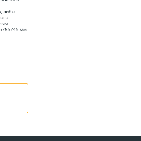
, либо
мого
нным
65?85?45 мм.