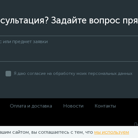
сультация? Задайте вопрос пря
Я даю согласие на обработку моих персональных данных
Оплата и доставка
Новости
Контакты
П
п
ашим сайтом, вы соглашаетесь с тем, что
мы используем
П