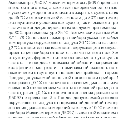
Амперметры Д5097, миллиамперметры Д5097 предназна
и постоянного тока, а также для поверки менее точны
в условиях умеренного климата в закрытых сухих ота
до 35 °С и относительной влажности до 80% при темпе
эксплуатации в условиях как сухого, так и влажного 
частично кондиционированным воздухом при температу
до 80% при температуре 25 °С. Технические данные М
8711–78. Основные параметры прибора указаны в табл
температура окружающего воздуха 20 °С (если на лице
±2 °С; относительная влажность окружающего воздуха 
ориентация прибора относительно магнитного поля Зе
отсутствует; ферромагнитное основание отсутствует;
частота — в пределах нормальной области; напряжени
коэффициент мощности — номинальный; разность поте
практически отсутствует; положение прибора — гориз
Предел допускаемой основной погрешности прибора М
токе равен ±0,1% от конечного значения диапазона и
вызванной отклонением частоты от верхней границы но
частот, равен ±0,1% от конечного значения диапазона
Д5097 не превышает 3 с. Предел допускаемой дополн
окружающего-воздуха от нормальной до любой темпера
значения диапазона измерений на каждые 10 °С измен
прибора Миллиамперметр Д5097, вызванной влиянием 
в пределах нормальной области частот) магнитного пол