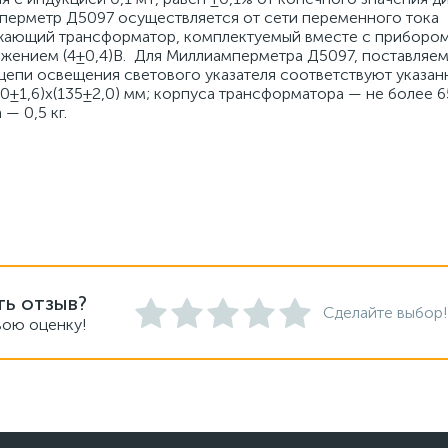
перметр Д5097 осуществляется от сети переменного тока
ижающий трансформатор, комплектуемый вместе с прибором
яжением (4±0,4)В. Для Миллиамперметра Д5097, поставляе
 цепи освещения светового указателя соответствуют указа
230±1,6)х(135±2,0) мм; корпуса трансформатора — не более 
— 0,5 кг.
ть отзыв?
Сделайте выбор!
вою оценку!