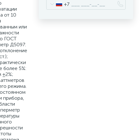
о
+7
уатации
а от 10
я
ованным или
лажности
по ГОСТ
етр Д5097:
 отклонение
т.);
практически
е более 5%:
м ±2%;
ваттметров
его режима.
постоянном
и прибора,
бласти
мперметр
пературы
чного
грешности
стоты
иапазона