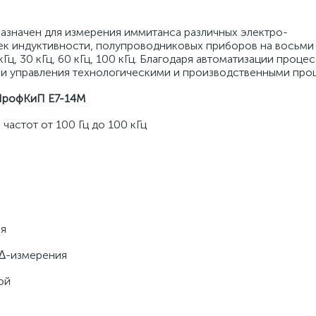
значен для измерения иммитанса различных электро-
ек индуктивности, полупроводниковых приборов на восьми
 кГц, 30 кГц, 60 кГц, 100 кГц. Благодаря автоматизации проце
 и управления технологическими и производственными про
ПрофКиП Е7-14М
частот от 100 Гц до 100 кГц
ия
 ∆-измерения
ой