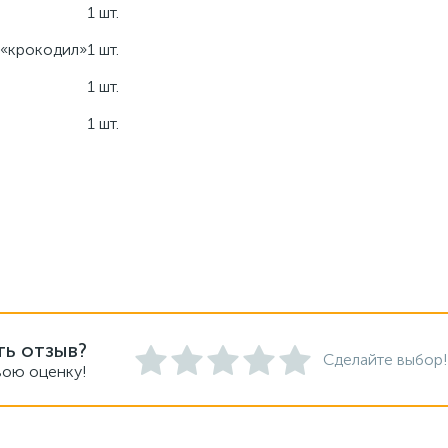
1 шт.
 «крокодил»
1 шт.
1 шт.
1 шт.
ть отзыв?
Сделайте выбор!
вою оценку!