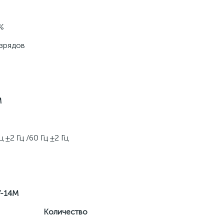
%
азрядов
М
 ±2 Гц /60 Гц ±2 Гц
7-14М
Количество