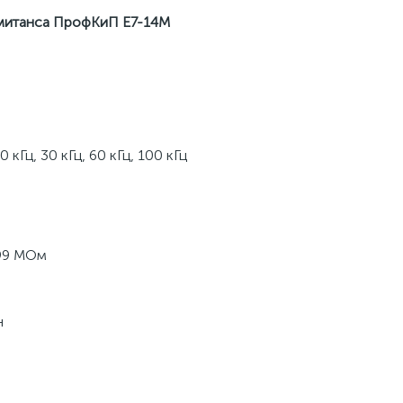
ммитанса ПрофКиП Е7-14М
20 кГц, 30 кГц, 60 кГц, 100 кГц
99 МОм
н