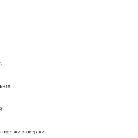
с
льная
й
ктировки развертки