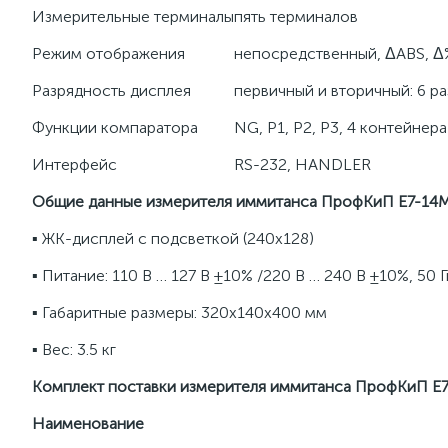
Измерительные терминалы
пять терминалов
Режим отображения
непосредственный, ΔABS, Δ
Разрядность дисплея
первичный и вторичный: 6 р
Функции компаратора
NG, P1, P2, P3, 4 контейнера
Интерфейс
RS-232, HANDLER
Общие данные измерителя иммитанса ПрофКиП Е7-14
▪ ЖК-дисплей с подсветкой (240х128)
▪ Питание: 110 В … 127 В ±10% /220 В … 240 В ±10%, 50 Гц
▪ Габаритные размеры: 320х140х400 мм
▪ Вес: 3.5 кг
Комплект поставки измерителя иммитанса ПрофКиП Е
Наименование