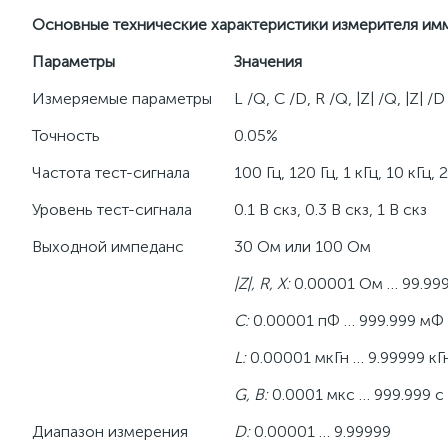
Основные технические характеристики измерителя и
Параметры
Значения
Измеряемые параметры
L /Q, C /D, R /Q, |Z| /Q, |Z| /D
Точность
0.05%
Частота тест-сигнала
100 Гц, 120 Гц, 1 кГц, 10 кГц, 
Уровень тест-сигнала
0.1 В скз, 0.3 В скз, 1 В скз
Выходной импеданс
30 Ом или 100 Ом
|
Z
|,
R
,
X
:
0.00001 Ом … 99.99
C
:
0.00001 пФ … 999.999 мФ
L
:
0.00001 мкГн … 9.99999 кГ
G
,
B
:
0.0001 мкс … 999.999 с
Диапазон измерения
D:
0.00001 … 9.99999