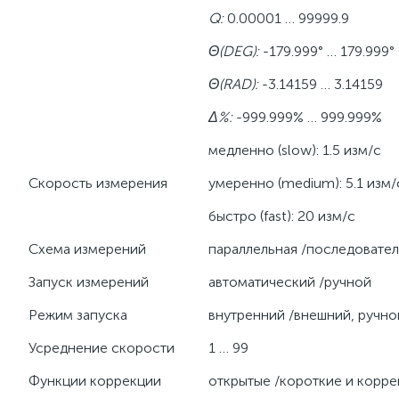
Q:
0.00001 … 99999.9
Θ
(DEG):
-179.999° … 179.999°
Θ
(RAD):
-3.14159 … 3.14159
Δ
%:
-999.999% … 999.999%
медленно (slow): 1.5 изм/с
Скорость измерения
умеренно (medium): 5.1 изм/
быстро (fast): 20 изм/с
Схема измерений
параллельная /последовате
Запуск измерений
автоматический /ручной
Режим запуска
внутренний /внешний, ручно
Усреднение скорости
1 … 99
Функции коррекции
открытые /короткие и корре