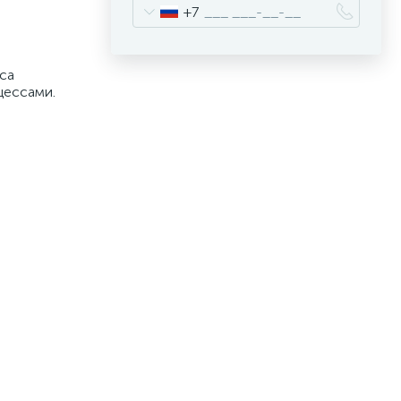
+7
сса
цессами.