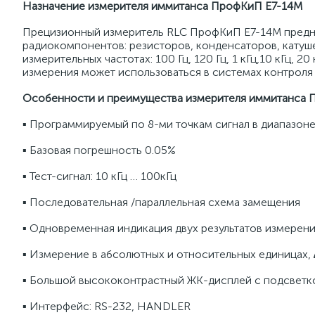
Назначение измерителя иммитанса ПрофКиП Е7-14М
Прецизионный измеритель RLC ПрофКиП Е7-14М предна
радиокомпонентов: резисторов, конденсаторов, катуш
измерительных частотах: 100 Гц, 120 Гц, 1 кГц,10 кГц, 20
измерения может использоваться в системах контроля
Особенности и преимущества измерителя иммитанса 
▪ Программируемый по 8-ми точкам сигнал в диапазоне 
▪ Базовая погрешность 0.05%
▪ Тест-сигнал: 10 кГц … 100кГц
▪ Последовательная /параллельная схема замещения
▪ Одновременная индикация двух результатов измерен
▪ Измерение в абсолютных и относительных единицах,
▪ Большой высококонтрастный ЖК-дисплей с подсветк
▪ Интерфейс: RS-232, HANDLER