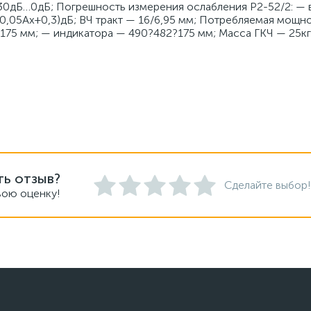
30дБ…0дБ; Погрешность измерения ослабления Р2-52/2: — 
(0,05Ах+0,3)дБ; ВЧ тракт — 16/6,95 мм; Потребляемая мощн
175 мм; — индикатора — 490?482?175 мм; Масса ГКЧ — 25кг
ть отзыв?
Сделайте выбор!
вою оценку!