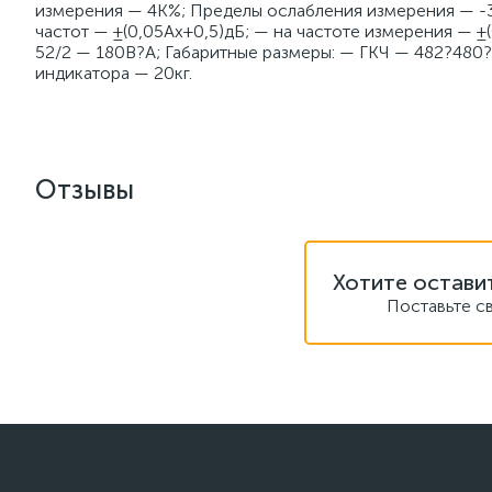
измерения — 4К%; Пределы ослабления измерения — -
частот — ±(0,05Ах+0,5)дБ; — на частоте измерения — ±
52/2 — 180В?А; Габаритные размеры: — ГКЧ — 482?480?
индикатора — 20кг.
Отзывы
Хотите остави
Поставьте с