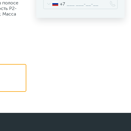
в полосе
+7
ость Р2-
; Масса