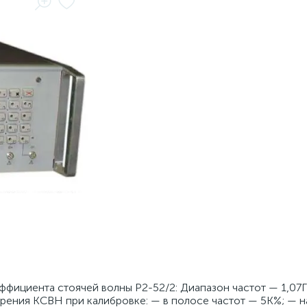
фициента стоячей волны Р2-52/2: Диапазон частот — 1,07ГГ
ения КСВН при калибровке: — в полосе частот — 5К%; — н