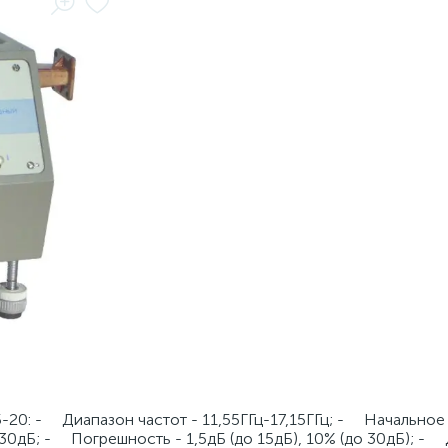
-20: - Диапазон частот - 11,55ГГц-17,15ГГц; - Начальное
30дБ; - Погрешность - 1,5дБ (до 15дБ), 10% (до 30дБ); -