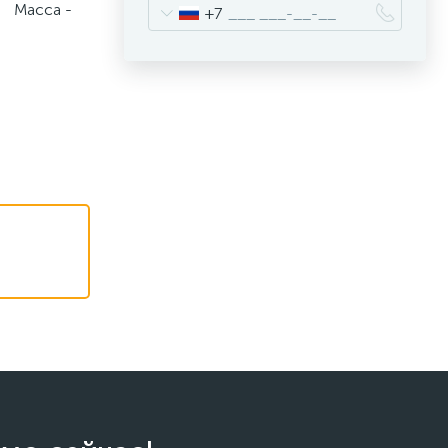
- Масса -
+7