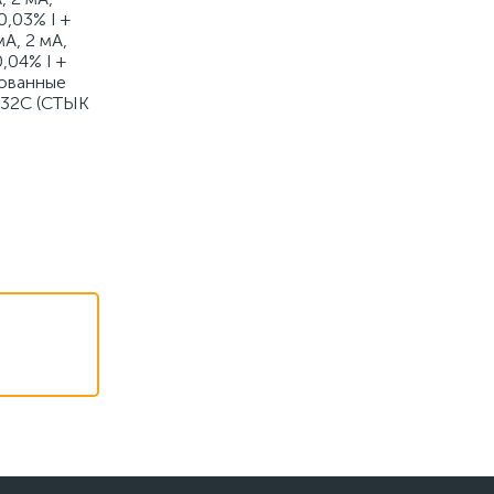
0,03% I +
А, 2 мА,
0,04% I +
рованные
232С (СТЫК