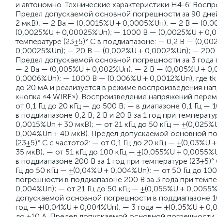
и автономно. Технические характеристики Н4-6: Восп
Предел допускаемой основной погрешности за 90 дней 
2 мкВ); — 2 Ва — (0,0015%U + 0,0005%Uп); — 2 В — (0,
(0,0025%U + 0,00025%Uп); — 1000 В — (0,0025%U + 0,
температуре (23±5)° C в поддиапазоне: — 0,2 В — (0,00
0,00025%Uп); — 20 В — (0,002%U + 0,0002%Uп); — 200
Предел допускаемой основной погрешности за 3 года пр
— 2 Ва — (0,005%U + 0,002%Uп); — 2 В — (0,005%U + 0
0,0006%Uп); — 1000 В — (0,006%U + 0,0012%Uп), где tk 
до 20 мА и реализуется в режиме воспроизведения на
кнопка «4 WIRE»). Воспроизведение напряжений перем
от 0,1 Гц до 20 кГц — до 500 В; — в диапазоне 0,1 Гц 
в поддиапазоне 0,2 В, 2 В и 20 В за 1 год при температу
0,0015%Uп + 30 мкВ); — от 21 кГц до 50 кГц — ±(0,025%
0,004%Uп + 40 мкВ). Предел допускаемой основной погр
(23±5)° С с частотой: — от 0,1 Гц до 20 кГц — ±(0,03%U
35 мкВ); — от 51 кГц до 100 кГц — ±(0,055%U + 0,005
в поддиапазоне 200 В за 1 год при температуре (23±5)° 
Гц до 50 кГц — ±(0,04%U + 0,004%Uп); — от 50 Гц до 1
погрешности в поддиапазоне 200 В за 3 года при темпера
0,004%Uп); — от 21 Гц до 50 кГц — ±(0,055%U + 0,0055%
допускаемой основной погрешности в поддиапазоне 1000 
год — ±(0,04%U + 0,004%Uп); — 3 года — ±(0,05%U + 0
до ±10 А. Предел допускаемой основной погрешности за