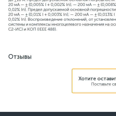
20 мА — ± (0,005% I + 0,002% Iп); — 200 мА — ± (0,008% I
0,02% Iп). Предел допускаемой основной погрешности за
20 мА — ± (0,01% I + 0,003% Iп); — 200 мА — ± (0,013% I +
0,02% Iп). Воспроизведение отклонений, от установл
системы и комплексы многоцелевого назначения на о
С2-ИС) и КОП (IEEE 488).
Отзывы
Хотите остави
Поставьте с