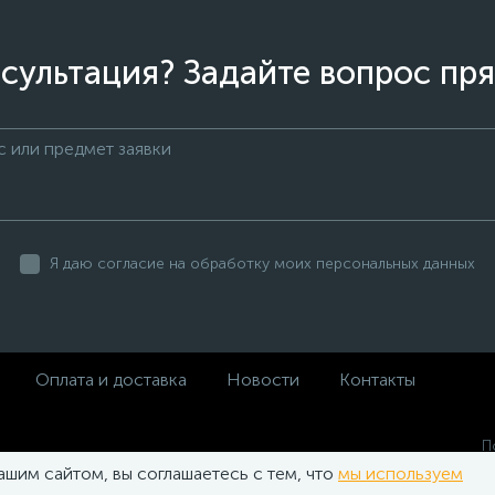
сультация? Задайте вопрос пря
Я даю согласие на обработку моих персональных данных
Оплата и доставка
Новости
Контакты
П
п
ашим сайтом, вы соглашаетесь с тем, что
мы используем
П