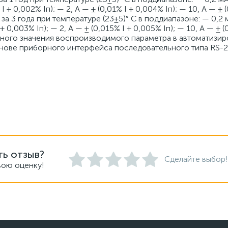
 + 0,002% Iп); — 2, А — ± (0,01% I + 0,004% Iп); — 10, А — ± (
 3 года при температуре (23±5)° C в поддиапазоне: — 0,2 м
 0,003% Iп); — 2, А — ± (0,015% I + 0,005% Iп); — 10, А — ± (
енного значения воспроизводимого параметра в автоматизи
снове приборного интерфейса последовательного типа RS-
ть отзыв?
Сделайте выбор!
вою оценку!