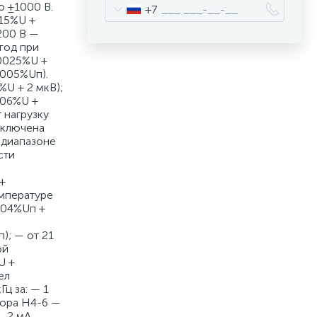
о ±1000 В.
+7
015%U +
200 В —
год при
,0025%U +
0005%Uп).
%U + 2 мкВ);
006%U +
 нагрузку
включена
 диапазоне
сти
 +
емпературе
,004%Uп +
); — от 21
ой
U +
ел
ц за: — 1
тора Н4-6 —
, 2 мА,